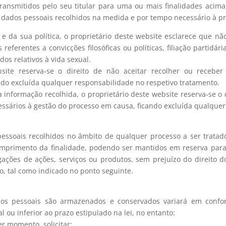
ansmitidos pelo seu titular para uma ou mais finalidades acima
s dados pessoais recolhidos na medida e por tempo necessário à pr
e da sua política, o proprietário deste website esclarece que não
ferentes a convicções filosóficas ou políticas, filiação partidária
os relativos à vida sexual.
site reserva-se o direito de não aceitar recolher ou recebe
ando excluída qualquer responsabilidade no respetivo tratamento.
 informação recolhida, o proprietário deste website reserva-se o 
essários à gestão do processo em causa, ficando excluída qualquer
ssoais recolhidos no âmbito de qualquer processo a ser tratado
mprimento da finalidade, podendo ser mantidos em reserva para
ções de ações, serviços ou produtos, sem prejuízo do direito do 
, tal como indicado no ponto seguinte.
s pessoais são armazenados e conservados variará em confor
ou inferior ao prazo estipulado na lei, no entanto:
r momento, solicitar: