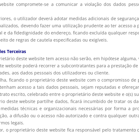
 website compromete-se a comunicar a violação dos dados pesso
riores, o utilizador deverá adotar medidas adicionais de seguranç
tualizados, devendo fazer uma utilização prudente ao ter acesso a 
tal e da fidedignidade do endereço, ficando excluída qualquer res
eito de regras de cautela especificadas ou exigíveis.
es Terceiras
ietário deste website tem acesso não serão, em hipótese alguma, 
ste website poderá recorrer a subcontratantes para a prestação de
ades, aos dados pessoais dos utilizadores ou cliente.
rtilha, ficando o proprietário deste website com o compromisso de
enham acesso a tais dados pessoais, sejam reputadas e ofereçam 
to escrito, celebrado entre o proprietário deste website e o(s) su
o deste website partilhe dados, ficará incumbido de tratar os d
edidas técnicas e organizacionais necessárias por forma a pro
eração, a difusão ou o acesso não autorizado e contra qualquer out
rmos legais.
r, o proprietário deste website fica responsável pelo tratamento