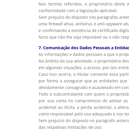
Nos termos referidos, o proprietário deste
conformidade com a legislação aplicável.
Sem prejuízo do disposto nos parágrafos ante
uma firewall ativa, antivírus e anti-spyware a
e confirmando a existência de certificado digi
facto que não lhe seja imputável ou o não resp
7. Comunicação dos Dados Pessoais a Entidad
As informações e dados pessoais a que o propr
No âmbito da sua atividade, o proprietário de
em algumas situações, o acesso, por tais entid
Caso isso ocorra, o titular consente essa pa
por forma a assegurar que as entidades que t
devidamente consagrado e acautelado em contra
Todo o subcontratante com quem o proprietári
por sua conta no compromisso de adotar as m
acidental ou ilícita, a perda acidental, a alt
como responsável pelo uso adequado e nos te
Sem prejuízo do disposto no parágrafo anterio
das respetivas limitações de uso.