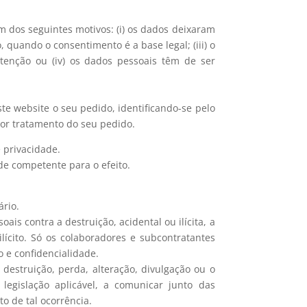
m dos seguintes motivos: (i) os dados deixaram
, quando o consentimento é a base legal; (iii) o
utenção ou (iv) os dados pessoais têm de ser
ste website o seu pedido, identificando-se pelo
ior tratamento do seu pedido.
 privacidade.
de competente para o efeito.
ário.
s contra a destruição, acidental ou ilícita, a
lícito. Só os colaboradores e subcontratantes
o e confidencialidade.
destruição, perda, alteração, divulgação ou o
legislação aplicável, a comunicar junto das
o de tal ocorrência.