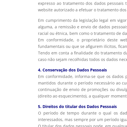
expresso ao tratamento dos dados pessoais tr
website autorizado a efetuar o tratamento do
Em cumprimento da legislação legal em vigor 
alguma, a remissão e envio de dados pessoais re
racial ou étnica, bem como o tratamento de dad
Em conformidade, o proprietário deste web
fundamentais ou que se afigurem ilícitos, fic
Tendo em conta a finalidade do tratamento da
caso não sejam recolhidas todos os dados nec
4. Conservação dos Dados Pessoais
Em conformidade, informa-se que os dados pe
mantidos durante o período necessário ao cu
continuação de envio de promoções ou divulga
(direito ao esquecimento), a qualquer momento
5. Direitos do titular dos Dados Pessoais
O período de tempo durante o qual os dado
interessados, mas sempre por um período igual 
O titular dos dados pessoais pode, em qualque