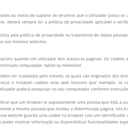
bsites ou meios de suporte de terceiros que o utilizador possa vir 
ste, deverá sempre ler a política de privacidade aplicável e veri
iliza pela política de privacidade ou tratamento de dados pessoa
dos nos mesmos websites.
beacons quando um utilizador tem acesso às páginas. Os cookies q
rminado computador, tablet ou telemóvel.
odem ser instalados pelo mesmo, os quais são originados dos disti
rviços e instalam cookies e/ou web beacons (por exemplo, os 
 utilizador poderá pesquisar no seu computador conforme instruçõ
ntificar que um browser (e supostamente uma pessoa que está a us
ente a mesma pessoa) que acedeu a determinada página, isto é no
esse website guarda uma cookie no browser com um identificador 
 poder mostrar informação ou disponibilizar funcionalidades espec