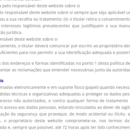
 pelo responsável deste website sobre si
lo responsável deste website sobre si sempre que seja aplicável u
u a sua recolha ou tratamento; (ii) o titular retira o consentimento
 interesses legítimos prevalecentes que justifiquem a sua man
o jurídica.
onsável deste website sobre si
atamento, o titular deverá comunicar por escrito ao proprietário de
ficientes para nos permitir a sua identificação adequada e poster
 dos endereços e formas identificadas no ponto 1 desta política de
sentar as reclamações que entender necessárias junto da autorida
is
nados eletronicamente e em suporte fisico (papel) quando necess
das técnicas e organizativas adequadas a proteger os dados pessoai
 acesso não autorizados, e contra qualquer forma de tratamento i
m acesso aos dados pessoais, estando vinculados ao dever de sigil
lação da segurança que provoque, de modo acidental ou ilícito, a 
, o proprietário deste website compromete-se, nos termos da 
da e, sempre que possível, até 72 horas após ter tido conheciment